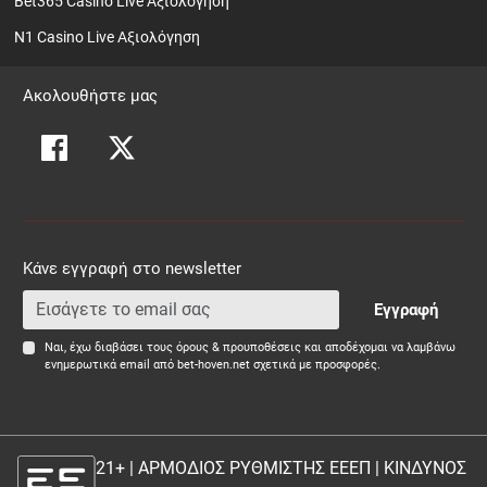
Bet365 Casino Live Αξιολόγηση
N1 Casino Live Αξιολόγηση
Ακολουθήστε μας
Κάνε εγγραφή στο newsletter
Εγγραφή
Ναι, έχω διαβάσει τους όρους & προυποθέσεις και αποδέχομαι να λαμβάνω
ενημερωτικά email από bet-hoven.net σχετικά με προσφορές.
21+ | ΑΡΜΟΔΙΟΣ ΡΥΘΜΙΣΤΗΣ ΕΕΕΠ | ΚΙΝΔΥΝΟΣ