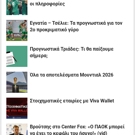
οι πληροφορίες
Εγνατία – Τσέλιε: Τα προγνωστικά για τον
2ο προκριματικό γύρο
Προγνωστικά Τριάδες: Τι θα παίξουμε
σήμερα;
Όλα τα αποτελέσματα Μουντιαλ 2026
Στοιχηματικές εταιρίες με Viva Wallet
Βρούτσης στο Center Fox: «Ο ΠΑΟΚ μπορεί
να έχει το κεφάλι του ήσυχο!» (vid)