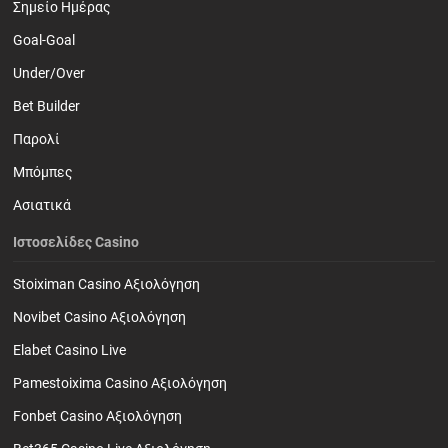
Σημείο Ημέρας
Goal-Goal
Under/Over
Bet Builder
Παρολί
Mπόμπες
Ασιατικά
Ιστοσελίδες Casino
Stoiximan Casino Αξιολόγηση
Novibet Casino Αξιολόγηση
Elabet Casino Live
Pamestoixima Casino Αξιολόγηση
Fonbet Casino Αξιολόγηση