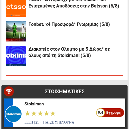
Ενισχυμένες Αποδόσεις στην Betsson (6/8)
Fonbet: x4 Προσφορά* Γνωριμίας (5/8)
Διακοπές στον Όλυμπο με 5 Δώρα* σε
όλους από τη Stoiximan! (5/8)
ΣΤΟΙΧΗΜΑΤΙΚΕΣ
Stoiximan
☆☆☆☆☆
★★★★★
9.4
Εγγραφή
ΕΕΕΠ | 21+ | ΠΑΙΞΕ ΥΠΕΥΘΥΝΑ