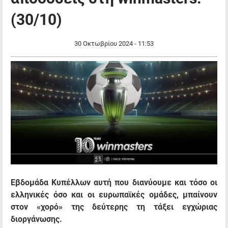
(30/10)
30 Οκτωβρίου 2024 - 11:53
Εβδομάδα Κυπέλλων αυτή που διανύουμε και τόσο οι
ελληνικές όσο και οι ευρωπαϊκές ομάδες, μπαίνουν
στον «χορό» της δεύτερης τη τάξει εγχώριας
διοργάνωσης.