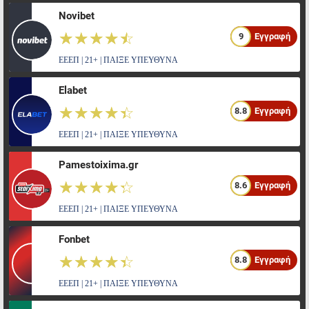
Novibet
☆☆☆☆☆
★★★★★
9
Εγγραφή
ΕΕΕΠ | 21+ | ΠΑΙΞΕ ΥΠΕΥΘΥΝΑ
Elabet
☆☆☆☆☆
★★★★★
8.8
Εγγραφή
ΕΕΕΠ | 21+ | ΠΑΙΞΕ ΥΠΕΥΘΥΝΑ
Pamestoixima.gr
☆☆☆☆☆
★★★★★
8.6
Εγγραφή
ΕΕΕΠ | 21+ | ΠΑΙΞΕ ΥΠΕΥΘΥΝΑ
Fonbet
☆☆☆☆☆
★★★★★
8.8
Εγγραφή
ΕΕΕΠ | 21+ | ΠΑΙΞΕ ΥΠΕΥΘΥΝΑ