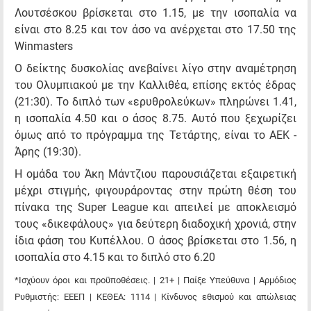
Λουτσέσκου βρίσκεται στο 1.15, με την ισοπαλία να
είναι στο 8.25 και τον άσο να ανέρχεται στο 17.50 της
Winmasters
Ο δείκτης δυσκολίας ανεβαίνει λίγο στην αναμέτρηση
του Ολυμπιακού με την Καλλιθέα, επίσης εκτός έδρας
(21:30). Το διπλό των «ερυθρολεύκων» πληρώνει 1.41,
η ισοπαλία 4.50 και ο άσος 8.75. Αυτό που ξεχωρίζει
όμως από το πρόγραμμα της Τετάρτης, είναι το ΑΕΚ -
Άρης (19:30).
Η ομάδα του Άκη Μάντζιου παρουσιάζεται εξαιρετική
μέχρι στιγμής, φιγουράροντας στην πρώτη θέση του
πίνακα της Super League και απειλεί με αποκλεισμό
τους «δικεφάλους» για δεύτερη διαδοχική χρονιά, στην
ίδια φάση του Κυπέλλου. Ο άσος βρίσκεται στο 1.56, η
ισοπαλία στο 4.15 και το διπλό στο 6.20
*Ισχύουν όροι και προϋποθέσεις. | 21+ | Παίξε Υπεύθυνα | Αρμόδιος
Ρυθμιστής: ΕΕΕΠ | ΚΕΘΕΑ: 1114 | Κίνδυνος εθισμού και απώλειας