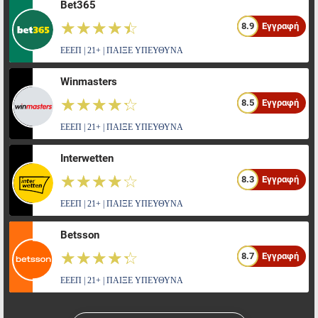
Bet365
☆☆☆☆☆
★★★★★
8.9
Εγγραφή
ΕΕΕΠ | 21+ | ΠΑΙΞΕ ΥΠΕΥΘΥΝΑ
Winmasters
☆☆☆☆☆
★★★★★
8.5
Εγγραφή
ΕΕΕΠ | 21+ | ΠΑΙΞΕ ΥΠΕΥΘΥΝΑ
Interwetten
☆☆☆☆☆
★★★★★
8.3
Εγγραφή
ΕΕΕΠ | 21+ | ΠΑΙΞΕ ΥΠΕΥΘΥΝΑ
Betsson
☆☆☆☆☆
★★★★★
8.7
Εγγραφή
ΕΕΕΠ | 21+ | ΠΑΙΞΕ ΥΠΕΥΘΥΝΑ