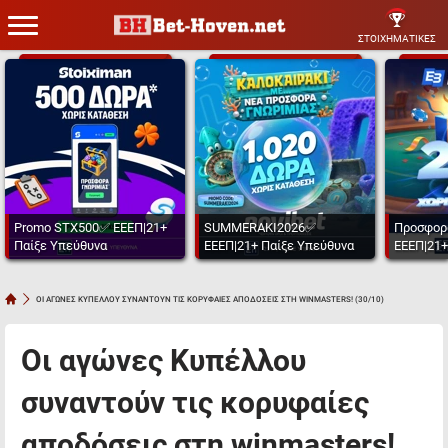
ΣΤΟΙΧΗΜΑΤΙΚΕΣ
Promo STX500✅ ΕΕΕΠ|21+
SUMMERAKI2026✅
Προσφορ
Παίξε Υπεύθυνα
ΕΕΕΠ|21+ Παίξε Υπεύθυνα
ΕΕΕΠ|21+
ΟΙ ΑΓΩΝΕΣ ΚΥΠΕΛΛΟΥ ΣΥΝΑΝΤΟΥΝ ΤΙΣ ΚΟΡΥΦΑΙΕΣ ΑΠΟΔΟΣΕΙΣ ΣΤΗ WINMASTERS! (30/10)
Οι αγώνες Κυπέλλου
συναντούν τις κορυφαίες
αποδόσεις στη winmasters!