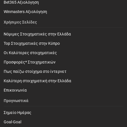
Bet365 Αξιολόγηση
Winmasters Αξιολόγηση
Χρήσιμες Σελίδες
Νόμιμες Στοιχηματικές στην Ελλάδα
Top Στοιχηματικές στην Κύπρο
Οι Καλύτερες στοιχηματικές
Προσφορές* Στοιχηματικών
Πως παίζω στοίχημα στο ίντερνετ
Καλύτερη στοιχηματική στην Ελλάδα
Επικοινωνία
Προγνωστικά
Σημείο Ημέρας
Goal-Goal