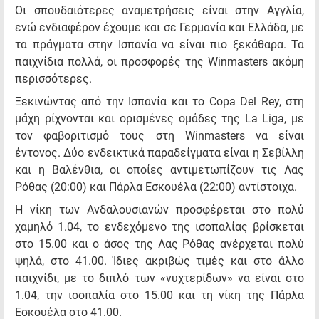
Οι σπουδαιότερες αναμετρήσεις είναι στην Αγγλία,
ενώ ενδιαφέρον έχουμε και σε Γερμανία και Ελλάδα, με
τα πράγματα στην Ισπανία να είναι πιο ξεκάθαρα. Τα
παιχνίδια πολλά, οι προσφορές της Winmasters ακόμη
περισσότερες.
Ξεκινώντας από την Ισπανία και το Copa Del Rey, στη
μάχη ρίχνονται και ορισμένες ομάδες της La Liga, με
τον φαβοριτισμό τους στη Winmasters να είναι
έντονος. Δύο ενδεικτικά παραδείγματα είναι η Σεβίλλη
και η Βαλένθια, οι οποίες αντιμετωπίζουν τις Λας
Ρόθας (20:00) και Πάρλα Εσκουέλα (22:00) αντίστοιχα.
Η νίκη των Ανδαλουσιανών προσφέρεται στο πολύ
χαμηλό 1.04, το ενδεχόμενο της ισοπαλίας βρίσκεται
στο 15.00 και ο άσος της Λας Ρόθας ανέρχεται πολύ
ψηλά, στο 41.00. Ίδιες ακριβώς τιμές και στο άλλο
παιχνίδι, με το διπλό των «νυχτερίδων» να είναι στο
1.04, την ισοπαλία στο 15.00 και τη νίκη της Πάρλα
Εσκουέλα στο 41.00.