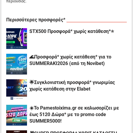
περιουσίας.
Περισσότερες προσφορές*
STX500 Προσφορά* χωρίς κατάθεση*⭐
🌊Προσφορά* χωρίς κατάθεση* για το
SUMMERAKI2026 (από τη Novibet)
🌟Συγκλονιστική προσφορά* γνωριμίας
χωρίς κατάθεση στην Elabet
☀️To Pamestoixima.gr σε καλωσορίζει με
έως 5120 Δώρα* με το promo code
SUMMER5000!