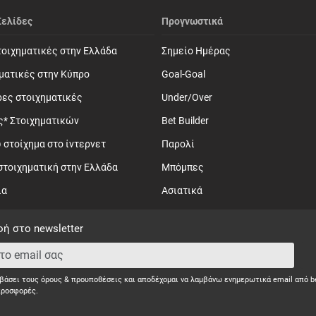
Σελίδες
Προγνωστικά
τοιχηματικές στην Ελλάδα
Σημείο Ημέρας
ματικές στην Κύπρο
Goal-Goal
ρες στοιχηματικές
Under/Over
* Στοιχηματικών
Bet Builder
στοίχημα στο ίντερνετ
Παρολί
στοιχηματική στην Ελλάδα
Mπόμπες
ία
Ασιατικά
ή στο newsletter
αβάσει τους όρους & προυποθέσεις και αποδέχομαι να λαμβάνω ενημερωτικά email από be
προσφορές.