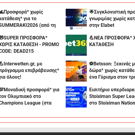
🌊Προσφορά* χωρίς
🌟Συγκλονιστική πρ
κατάθεση* για το
γνωριμίας χωρίς κα
SUMMERAKI2026 (από τη
στην Elabet
Novibet)
🎁SUPER ΠΡΟΣΦΟΡΑ*
💪ΝΕΑ ΠΡΟΣΦΟΡΑ* 
ΧΩΡΙΣ ΚΑΤΑΘΕΣΗ - PROMO
ΚΑΤΑΘΕΣΗ
CODE: DEAD215
💪Interwetten.gr, με
⚽Betsson: Ξεκινάς μ
πρόγραμμα επιβράβευσης*
δώρα* χωρίς κατάθε
για όλους!
ένα Γύρισμα στον τρ
💯Μοναδική προσφορά* για
Εισιτήριο υπερδιαρκ
τoν Ολυμπιακό στο
Stoiximan Super Lea
Champions League (στα
στο Stoiximan Nation
προκριματικά)