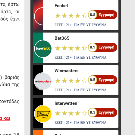
ττα, έστω
Fonbet
άρτε, οι
☆☆☆☆☆
★★★★★
8.8
Εγγραφή
δός έχει
ΕΕΕΠ | 21+ | ΠΑΙΞΕ ΥΠΕΥΘΥΝΑ
Bet365
☆☆☆☆☆
★★★★★
8.9
Εγγραφή
ΕΕΕΠ | 21+ | ΠΑΙΞΕ ΥΠΕΥΘΥΝΑ
Winmasters
) βαριάς
☆☆☆☆☆
★★★★★
8.5
Εγγραφή
νίδια της
ΕΕΕΠ | 21+ | ΠΑΙΞΕ ΥΠΕΥΘΥΝΑ
τοντάδες
Interwetten
☆☆☆☆☆
★★★★★
8.3
Εγγραφή
α και
ΕΕΕΠ | 21+ | ΠΑΙΞΕ ΥΠΕΥΘΥΝΑ