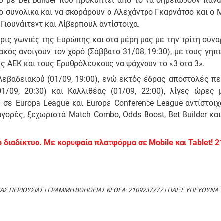
 με Bet Builder που προκύπτει από το να σημειωθούν πάνω
ρ συνολικά και να σκοράρουν ο Αλεχάντρο Γκαρνάτσο και ο
Γιουνάιτεντ και Λίβερπουλ αντίστοιχα.
σερις γωνιές της Ευρώπης και στα μέρη μας με την τρίτη συν
ακός ανοίγουν τον χορό (Σάββατο 31/08, 19:30), με τους γη
ς ΑΕΚ και τους Ερυθρόλευκους να ψάχνουν το «3 στα 3».
εβαδειακού (01/09, 19:00), ενώ εκτός έδρας αποστολές πε
/09, 20:30) και Καλλιθέας (01/09, 22:00), λίγες ώρες 
σε Europa League και Europa Conference League αντίστοιχ
ορές, ξεχωριστά Match Combo, Odds Boost, Bet Builder κα
ο διαδίκτυο. Με κορυφαία πλατφόρμα σε Mobile και Tablet! 2
ΑΣ ΠΕΡΙΟΥΣΙΑΣ | ΓΡΑΜΜΗ ΒΟΗΘΕΙΑΣ ΚΕΘΕΑ: 2109237777 | ΠΑΙΞΕ ΥΠΕΥΘΥΝΑ