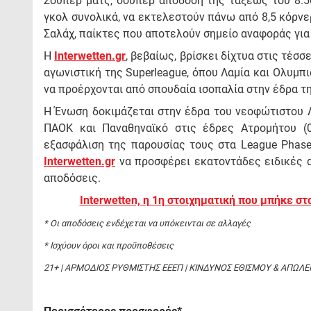
Σούπερ ματς, σούπερ απόδοση της τάξεως του 8.50
γκολ συνολικά, να εκτελεστούν πάνω από 8,5 κόρνε
Σαλάχ, παίκτες που αποτελούν σημείο αναφοράς για 
Η
Interwetten.gr
, βεβαίως, βρίσκει δίχτυα στις τέσ
αγωνιστική της Superleague, όπου Λαμία και Ολυμπι
να προέρχονται από σπουδαία ισοπαλία στην έδρα τη
Η Ένωση δοκιμάζεται στην έδρα του νεοφώτιστου Λ
ΠΑΟΚ και Παναθηναϊκό στις έδρες Ατρομήτου (01
εξασφάλιση της παρουσίας τους στα League Phase 
Interwetten.gr
να προσφέρει εκατοντάδες ειδικές αγ
αποδόσεις.
Interwetten, η 1η στοιχηματική που μπήκε στ
* Οι αποδόσεις ενδέχεται να υπόκεινται σε αλλαγές
* Ισχύουν όροι και προϋποθέσεις
21+ | ΑΡΜΟΔΙΟΣ ΡΥΘΜΙΣΤΗΣ ΕΕΕΠ | ΚΙΝΔΥΝΟΣ ΕΘΙΣΜΟΥ & ΑΠΩΛΕΙ