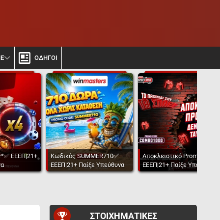
NE
ΟΔΗΓΟΙ
r*✅ ΕΕΕΠ|21+
Κωδικός SUMMER710✅
Αποκλειστικό Promo✅
να
ΕΕΕΠ|21+ Παίξε Υπεύθυνα
ΕΕΕΠ|21+ Παίξε Υπεύθυνα
ΣΤΟΙΧΗΜΑΤΙΚΕΣ