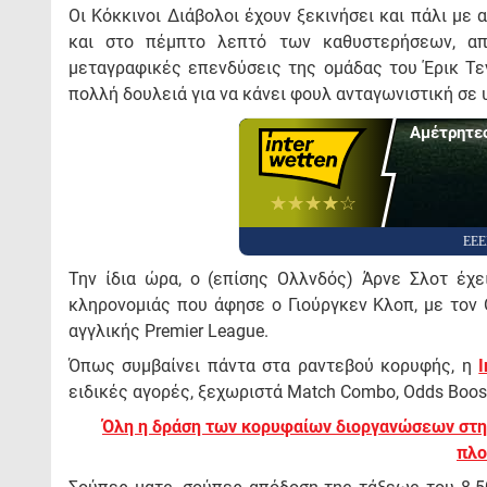
Οι Κόκκινοι Διάβολοι έχουν ξεκινήσει και πάλι με 
και στο πέμπτο λεπτό των καθυστερήσεων, απ
μεταγραφικές επενδύσεις της ομάδας του Έρικ Τε
πολλή δουλειά για να κάνει φουλ ανταγωνιστική σε 
Αμέτρητες
☆☆☆☆☆
★★★★★
ΕΕΕ
Την ίδια ώρα, ο (επίσης Ολλνδός) Άρνε Σλοτ έχε
κληρονομιάς που άφησε ο Γιούργκεν Κλοπ, με τον 
αγγλικής Premier League.
Όπως συμβαίνει πάντα στα ραντεβού κορυφής, η
I
ειδικές αγορές, ξεχωριστά Match Combo, Odds Boost
Όλη η δράση των κορυφαίων διοργανώσεων στην 
πλο