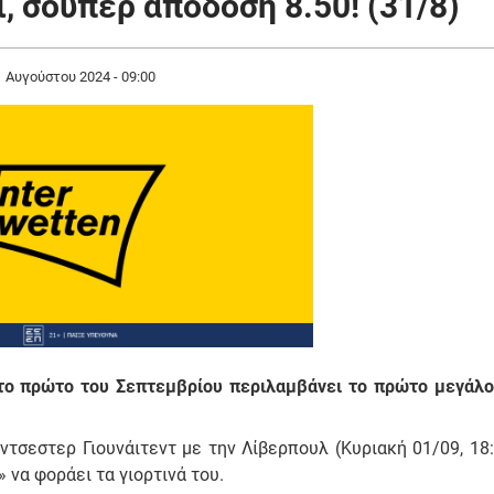
ι, σούπερ απόδοση 8.50! (31/8)
 Αυγούστου 2024 - 09:00
 το πρώτο του Σεπτεμβρίου περιλαμβάνει το πρώτο μεγάλο
ντσεστερ Γιουνάιτεντ με την Λίβερπουλ (Κυριακή 01/09, 18:
 να φοράει τα γιορτινά του.