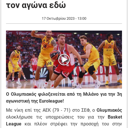
τον αγώνα εδώ
17 Οκτωβρίου 2023 - 13:00
Ο Ολυμπιακός φιλοξενείται από τη Μιλάνο για την 3η
αγωνιστική της Euroleague!
Με νίκη επί της ΑΕΚ (79 - 71) στο ΣΕΦ, ο
Ολυμπιακός
ολοκλήρωσε τις υποχρεώσεις του για την
Basket
League
και πλέον στρέφει την προσοχή του στην