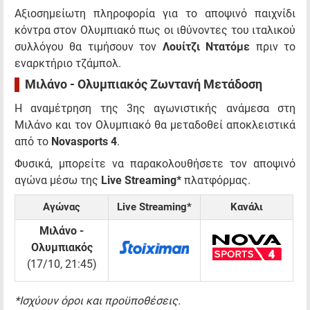
Αξιοσημείωτη πληροφορία για το αποψινό παιχνίδι
κόντρα στον Ολυμπιακό πως οι ιθύνοντες του ιταλικού
συλλόγου θα τιμήσουν τον
Λουίτζι Ντατόμε
πριν το
εναρκτήριο τζάμπολ.
Μιλάνο - Ολυμπιακός Ζωντανή Μετάδοση
Η αναμέτρηση της 3ης αγωνιστικής ανάμεσα στη
Μιλάνο και τον Ολυμπιακό θα μεταδοθεί αποκλειστικά
από το
Novasports 4
.
Φυσικά, μπορείτε να παρακολουθήσετε τον αποψινό
αγώνα μέσω της
Live Streaming*
πλατφόρμας.
Αγώνας
Live Streaming*
Κανάλι
Μιλάνο -
Ολυμπιακός
(17/10, 21:45)
*Ισχύουν όροι και προϋποθέσεις.