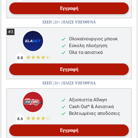
Εγγραφή
ΕΕΕΠ | 21+ | ΠΑΙΞΕ ΥΠΕΥΘΥΝΑ
Ολοκαίνουργιος μπουκ
Εύκολη πλοήγηση
Όλα τα ασιατικά
☆☆☆☆☆
★★★★★
8.8
Εγγραφή
ΕΕΕΠ | 21+ | ΠΑΙΞΕ ΥΠΕΥΘΥΝΑ
Αξιοπιστία Allwyn
Cash Out* & Ασιατικά
Βελτιωμένες αποδόσεις
☆☆☆☆☆
★★★★★
8.6
Εγγραφή