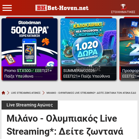
ΣΤΟΙΧΗΜΑΤΙΚΕΣ
Promo STX500✅ ΕΕΕΠ|21+
SUMMERAKI2026✅
Προσφορ
Παίξε Υπεύθυνα
ΕΕΕΠ|21+ Παίξε Υπεύθυνα
ΕΕΕΠ|21+
LIVE STREAMING ΑΓΩΝΕΣ
ΜΙΛΑΝΟ - ΟΛΥΜΠΙΑΚΟΣ LIVE STREAMING*: ΔΕΙΤΕ ΖΩΝΤΑΝΑ ΤΟΝ ΑΓΩΝΑ ΕΔΩ
Live Streaming Αγώνες
Μιλάνο - Ολυμπιακός Live
Streaming*: Δείτε ζωντανά