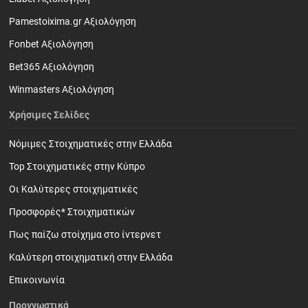
Pamestoixima.gr Αξιολόγηση
Fonbet Αξιολόγηση
Bet365 Αξιολόγηση
Winmasters Αξιολόγηση
Χρήσιμες Σελίδες
Νόμιμες Στοιχηματικές στην Ελλάδα
Top Στοιχηματικές στην Κύπρο
Οι Καλύτερες στοιχηματικές
Προσφορές* Στοιχηματικών
Πως παίζω στοίχημα στο ίντερνετ
Καλύτερη στοιχηματική στην Ελλάδα
Επικοινωνία
Προγνωστικά