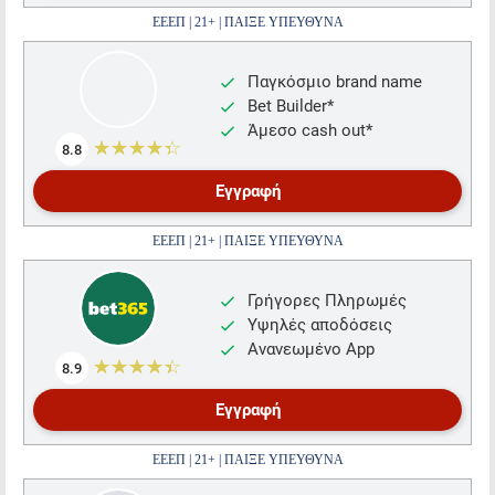
ΕΕΕΠ | 21+ | ΠΑΙΞΕ ΥΠΕΥΘΥΝΑ
Παγκόσμιο brand name
Bet Builder*
Άμεσο cash out*
☆☆☆☆☆
★★★★★
8.8
Εγγραφή
ΕΕΕΠ | 21+ | ΠΑΙΞΕ ΥΠΕΥΘΥΝΑ
Γρήγορες Πληρωμές
Υψηλές αποδόσεις
Ανανεωμένο App
☆☆☆☆☆
★★★★★
8.9
Εγγραφή
ΕΕΕΠ | 21+ | ΠΑΙΞΕ ΥΠΕΥΘΥΝΑ