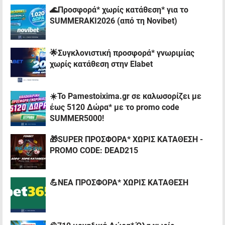
🌊Προσφορά* χωρίς κατάθεση* για το
SUMMERAKI2026 (από τη Novibet)
🌟Συγκλονιστική προσφορά* γνωριμίας
χωρίς κατάθεση στην Elabet
☀️To Pamestoixima.gr σε καλωσορίζει με
έως 5120 Δώρα* με το promo code
SUMMER5000!
🎁SUPER ΠΡΟΣΦΟΡΑ* ΧΩΡΙΣ ΚΑΤΑΘΕΣΗ -
PROMO CODE: DEAD215
💪ΝΕΑ ΠΡΟΣΦΟΡΑ* ΧΩΡΙΣ ΚΑΤΑΘΕΣΗ