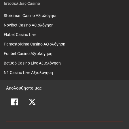
Ιστοσελίδες Casino
Stoiximan Casino Αξιολόγηση
Novibet Casino Αξιολόγηση
Elabet Casino Live
Pamestoixima Casino Αξιολόγηση
Fonbet Casino Αξιολόγηση
Bet365 Casino Live Αξιολόγηση
N1 Casino Live Αξιολόγηση
Ακολουθήστε μας