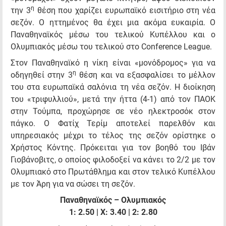
η
την 3
θέση που χαρίζει ευρωπαϊκό εισιτήριο στη νέα
σεζόν. Ο ηττημένος θα έχει μια ακόμα ευκαιρία. Ο
Παναθηναϊκός μέσω του τελικού Κυπέλλου και ο
Ολυμπιακός μέσω του τελικού στο Conference League.
Στον Παναθηναϊκό η νίκη είναι «μονόδρομος» για να
η
οδηγηθεί στην 3
θέση και να εξασφαλίσει το μέλλον
του στα ευρωπαϊκά σαλόνια τη νέα σεζόν. Η διοίκηση
του «τριφυλλιού», μετά την ήττα (4-1) από τον ΠΑΟΚ
στην Τούμπα, προχώρησε σε νέο ηλεκτροσόκ στον
πάγκο. Ο Φατίχ Τερίμ αποτελεί παρελθόν και
υπηρεσιακός μέχρι το τέλος της σεζόν ορίστηκε ο
Χρήστος Κόντης. Πρόκειται για τον βοηθό του Ιβάν
Γιοβάνοβιτς, ο οποίος φιλοδοξεί να κάνει το 2/2 με τον
Ολυμπιακό στο Πρωτάθλημα και στον τελικό Κυπέλλου
με τον Άρη για να σώσει τη σεζόν.
Παναθηναϊκός – Ολυμπιακός
1: 2.50 | Χ: 3.40 | 2: 2.80