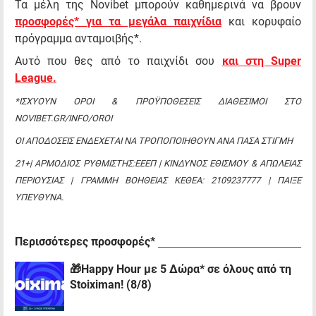
Τα μέλη της Novibet μπορούν καθημερινά να βρουν
προσφορές* για τα μεγάλα παιχνίδια
και κορυφαίο
πρόγραμμα ανταμοιβής*.
Αυτό που θες από το παιχνίδι σου
και στη
Super
League.
*ΙΣΧΥΟΥΝ ΟΡΟΙ & ΠΡΟΫΠΟΘΕΣΕΙΣ ΔΙΑΘΕΣΙΜΟΙ ΣΤΟ
NOVIBET.GR/INFO/OROI
ΟΙ ΑΠΟΔΟΣΕΙΣ ΕΝΔΕΧΕΤΑΙ ΝΑ ΤΡΟΠΟΠΟΙΗΘΟΥΝ ΑΝΑ ΠΑΣΑ ΣΤΙΓΜΗ
21+| ΑΡΜΟΔΙΟΣ ΡΥΘΜΙΣΤΗΣ:ΕΕΕΠ | ΚΙΝΔΥΝΟΣ ΕΘΙΣΜΟΥ & ΑΠΩΛΕΙΑΣ
ΠΕΡΙΟΥΣΙΑΣ | ΓΡΑΜΜΗ ΒΟΗΘΕΙΑΣ ΚΕΘΕΑ: 2109237777 | ΠΑΙΞΕ
ΥΠΕΥΘΥΝΑ.
Περισσότερες προσφορές*
🎁Happy Hour με 5 Δώρα* σε όλους από τη
Stoiximan! (8/8)