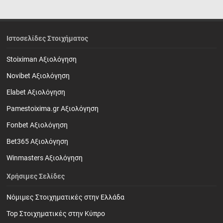
Ιστοσελίδες Στοιχήματος
Stoiximan Αξιολόγηση
Novibet Αξιολόγηση
Elabet Αξιολόγηση
Pamestoixima.gr Αξιολόγηση
Fonbet Αξιολόγηση
Bet365 Αξιολόγηση
Winmasters Αξιολόγηση
Χρήσιμες Σελίδες
Νόμιμες Στοιχηματικές στην Ελλάδα
Top Στοιχηματικές στην Κύπρο