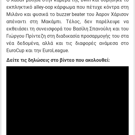
εκπληκτικό alley-oop κάρφωμα που πέτυχε κόντρα στη
Μιλάνο και φυσικά το buzzer beater του Άαρον Χάρισον
απέναντι στη Μακάμπι. Τέλος, δεν παρέλειψε να
εκθειάσει τη συνεισφορά του Βασίλη Σπανούλη και του
Γιώργου Πρίντεζη στη διαδικασία προσαρμογής του στα
νέα δεδομένα, αλλά και τις διαφορές ανάμεσα στο
EuroCup και την EuroLeague.
Δείτε τις δηλώσεις στο βίντεο που ακολουθεί: