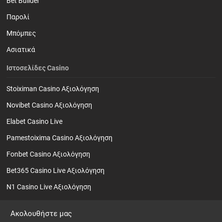
Bet Builder
Παρολί
Mπόμπες
Ασιατικά
Ιστοσελίδες Casino
Stoiximan Casino Αξιολόγηση
Novibet Casino Αξιολόγηση
Elabet Casino Live
Pamestoixima Casino Αξιολόγηση
Fonbet Casino Αξιολόγηση
Bet365 Casino Live Αξιολόγηση
N1 Casino Live Αξιολόγηση
Ακολουθήστε μας