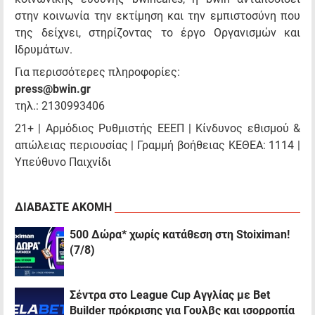
στην κοινωνία την εκτίμηση και την εμπιστοσύνη που
της δείχνει, στηρίζοντας το έργο Οργανισμών και
Ιδρυμάτων.
Για περισσότερες πληροφορίες:
press@bwin.gr
τηλ.: 2130993406
21+ | Αρμόδιος Ρυθμιστής ΕΕΕΠ | Κίνδυνος εθισμού &
απώλειας περιουσίας | Γραμμή βοήθειας ΚΕΘΕΑ: 1114 |
Υπεύθυνο Παιχνίδι
ΔΙΑΒΑΣΤΕ ΑΚΟΜΗ
500 Δώρα* χωρίς κατάθεση στη Stoiximan!
(7/8)
Σέντρα στο League Cup Αγγλίας με Bet
Builder πρόκρισης για Γουλβς και ισορροπία