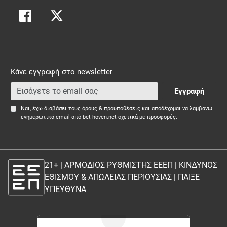
Κάνε εγγραφή στο newsletter
Εγγραφή
Ναι, έχω διαβάσει τους όρους & προυποθέσεις και αποδέχομαι να λαμβάνω
ενημερωτικά email από bet-hoven.net σχετικά με προσφορές.
21+ | ΑΡΜΟΔΙΟΣ ΡΥΘΜΙΣΤΗΣ ΕΕΕΠ | ΚΙΝΔΥΝΟΣ
ΕΘΙΣΜΟΥ & ΑΠΩΛΕΙΑΣ ΠΕΡΙΟΥΣΙΑΣ |
ΠΑΙΞΕ
ΥΠΕΥΘΥΝΑ