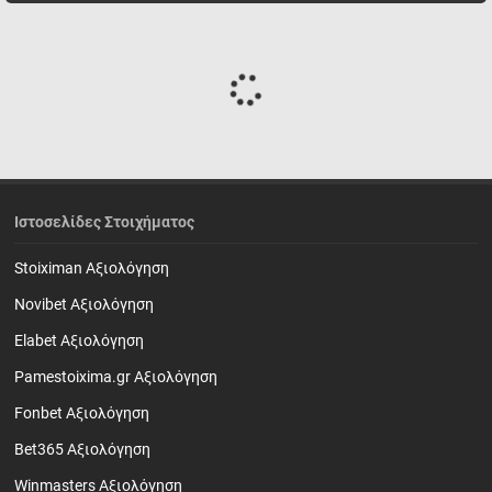
Ιστοσελίδες Στοιχήματος
Stoiximan Αξιολόγηση
Novibet Αξιολόγηση
Elabet Αξιολόγηση
Pamestoixima.gr Αξιολόγηση
Fonbet Αξιολόγηση
Bet365 Αξιολόγηση
Winmasters Αξιολόγηση