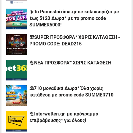
☀️To Pamestoixima.gr σε καλωσορίζει με
έως 5120 Δώρα* με το promo code
SUMMER5000!
🎁SUPER ΠΡΟΣΦΟΡΑ* ΧΩΡΙΣ ΚΑΤΑΘΕΣΗ -
PROMO CODE: DEAD215
💪ΝΕΑ ΠΡΟΣΦΟΡΑ* ΧΩΡΙΣ ΚΑΤΑΘΕΣΗ
⛱️710 μοναδικά Δώρα* Όλα χωρίς
κατάθεση με promo code SUMMER710
💪Interwetten.gr, με πρόγραμμα
επιβράβευσης* για όλους!