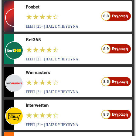
Fonbet
☆☆☆☆☆
★★★★★
8.8
Εγγραφή
ΕΕΕΠ | 21+ | ΠΑΙΞΕ ΥΠΕΥΘΥΝΑ
Bet365
☆☆☆☆☆
★★★★★
8.9
Εγγραφή
ΕΕΕΠ | 21+ | ΠΑΙΞΕ ΥΠΕΥΘΥΝΑ
Winmasters
☆☆☆☆☆
★★★★★
8.5
Εγγραφή
ΕΕΕΠ | 21+ | ΠΑΙΞΕ ΥΠΕΥΘΥΝΑ
Interwetten
☆☆☆☆☆
★★★★★
8.3
Εγγραφή
ΕΕΕΠ | 21+ | ΠΑΙΞΕ ΥΠΕΥΘΥΝΑ