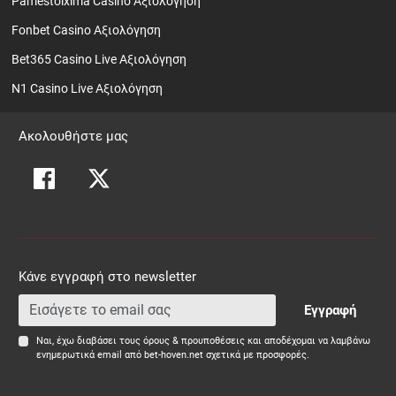
Pamestoixima Casino Αξιολόγηση
Fonbet Casino Αξιολόγηση
Bet365 Casino Live Αξιολόγηση
N1 Casino Live Αξιολόγηση
Ακολουθήστε μας
Κάνε εγγραφή στο newsletter
Εγγραφή
Ναι, έχω διαβάσει τους όρους & προυποθέσεις και αποδέχομαι να λαμβάνω
ενημερωτικά email από bet-hoven.net σχετικά με προσφορές.