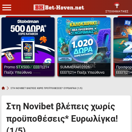
ΣΤΟΙΧΗΜΑΤΙΚΕΣ
Promo STX500✅ ΕΕΕΠ|21+
SUMMERAKI2026✅
Προσφορ
Παίξε Υπεύθυνα
ΕΕΕΠ|21+ Παίξε Υπεύθυνα
ΕΕΕΠ|21+
ΣΤΗ NOVIBET ΒΛΕΠΕΙΣ ΧΩΡΙΣ ΠΡΟΫΠΟΘΕΣΕΙΣ* ΕΥΡΩΛΙΓΚΑ! (1/5)
Στη Novibet βλέπεις χωρίς
προϋποθέσεις* Ευρωλίγκα!
(1/5)