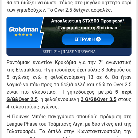
θα επιδιώξει να δώσει τέλος στο μεγάλο αήττητο σερί
των γηπεδούχων. Το Over 2.5 δείχνει ασφαλές.
Αποκλειστική STX500 Προσφορά*
Γνωριμίας από τη Stoiximan
☆☆☆☆☆
★★★★★
EΓΓΡΑΦΗ
ΕΕΕΠ | 21+ | ΠΑΙΞΕ ΥΠΕΥΘΥΝΑ
η
Ραντόμιακ εναντίον Κρακόβια για την 7
αγωνιστική
της Ekstraklasa. Η γηπεδούχος έχει μόλις 3 βαθμούς σε
5 αγώνες ενώ η φιλοξενούμενη 13 σε 6. Θα ήταν
λογικό να πάω προς τα δεξιά αλλά και εδώ το Over 2.5
είναι πιο ελκυστικό. Η γηπεδούχος μετρά
5 σερί
G/G&Over 2.5
, η φιλοξενούμενη
3 G/G&Over 3.5
στους
4 τελευταίους αγώνες.
Η Γιουνγκ Μπόις πανηγύρισε σπουδαία πρόκριση στη
League Phase του Τσάμπιονς Λιγκ, με δύο νίκες επί της
Γαλατασαράι. Το διπλό στην Κωνσταντινούπολη την