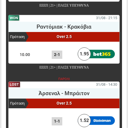
ΕΕΕΠ | 21+ | ΠΑΙΞΕ ΥΠΕΥΘΥΝΑ
WON
31/08 - 21:15
Ραντόμιακ
-
Κρακόβια
Over 2.5
Πρόταση
ΠΟΝΤΑΡΙΣΜΑ
ΑΠΟΤΕΛΕΣΜΑ
ΑΠΟΔΟΣΗ
1.95
10.00
2-1
ΕΕΕΠ | 21+ | ΠΑΙΞΕ ΥΠΕΥΘΥΝΑ
ΠΑΡΟΛΙ
LOST
31/08 - 14:30
Άρσεναλ
-
Μπράιτον
Over 2.5
Πρόταση
ΠΟΝΤΑΡΙΣΜΑ
ΑΠΟΤΕΛΕΣΜΑ
ΑΠΟΔΟΣΗ
1.52
1-1