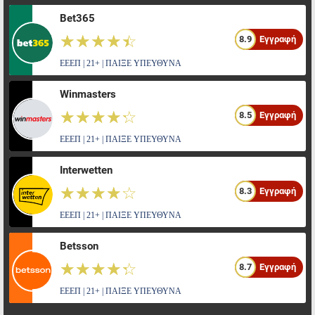
Bet365
☆☆☆☆☆
★★★★★
8.9
Εγγραφή
ΕΕΕΠ | 21+ | ΠΑΙΞΕ ΥΠΕΥΘΥΝΑ
Winmasters
☆☆☆☆☆
★★★★★
8.5
Εγγραφή
ΕΕΕΠ | 21+ | ΠΑΙΞΕ ΥΠΕΥΘΥΝΑ
Interwetten
☆☆☆☆☆
★★★★★
8.3
Εγγραφή
ΕΕΕΠ | 21+ | ΠΑΙΞΕ ΥΠΕΥΘΥΝΑ
Betsson
☆☆☆☆☆
★★★★★
8.7
Εγγραφή
ΕΕΕΠ | 21+ | ΠΑΙΞΕ ΥΠΕΥΘΥΝΑ