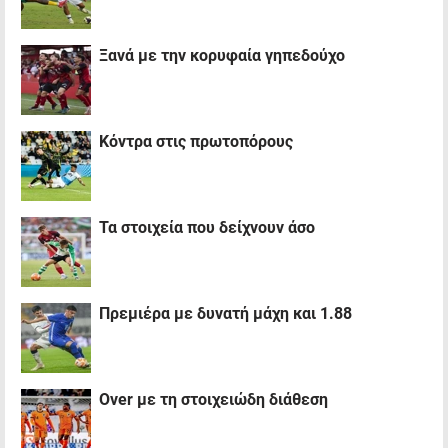
Ξανά με την κορυφαία γηπεδούχο
Κόντρα στις πρωτοπόρους
Τα στοιχεία που δείχνουν άσο
Πρεμιέρα με δυνατή μάχη και 1.88
Over με τη στοιχειώδη διάθεση