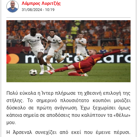
Λάμπρος Λυριτζής
31/08/2024 - 10:19
Πολύ εύκολα η Ίντερ πλήρωσε τη χθεσινή επιλογή της
στήλης. Το σημερινό πλουσιότατο κουπόνι μοιάζει
δύσκολο σε πρώτη ανάγνωση. Έχω ξεχωρίσει όμως
κάποια σημεία σε αποδόσεις που καλύπτουν τα «θέλω»
μου.
Η Άρσεναλ συνεχίζει από εκεί που έμεινε πέρυσι.