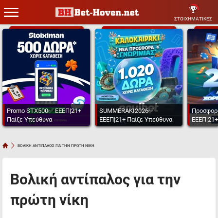
ΣΤΟΙΧΗΜΑΤΙΚΕΣ
Promo STX500✅ ΕΕΕΠ|21+
SUMMERAKI2026✅
Προσφορ
Παίξε Υπεύθυνα
ΕΕΕΠ|21+ Παίξε Υπεύθυνα
ΕΕΕΠ|21+
ΒΟΛΙΚΗ ΑΝΤΙΠΑΛΟΣ ΓΙΑ ΤΗΝ ΠΡΩΤΗ ΝΙΚΗ
Βολική αντίπαλος για την
πρώτη νίκη