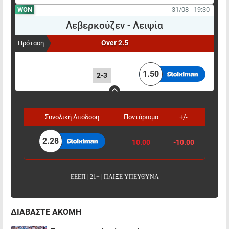
WON
31/08 - 19:30
Λεβερκούζεν
-
Λειψία
Over 2.5
Πρόταση
ΠΟΝΤΑΡΙΣΜΑ
ΑΠΟΤΕΛΕΣΜΑ
ΑΠΟΔΟΣΗ
1.50
2-3
Συνολική Απόδοση
Ποντάρισμα
+/-
2.28
10.00
-10.00
ΕΕΕΠ | 21+ | ΠΑΙΞΕ ΥΠΕΥΘΥΝΑ
ΔΙΑΒΑΣΤΕ ΑΚΟΜΗ