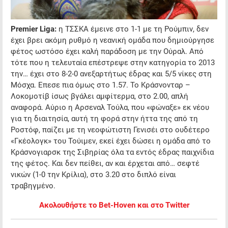
Premier
Liga
:
η ΤΣΣΚΑ έμεινε στο 1-1 με τη Ρούμπιν, δεν
έχει βρει ακόμη ρυθμό η νεανική ομάδα που δημιούργησε
φέτος ωστόσο έχει καλή παράδοση με την Ούραλ. Από
τότε που η τελευταία επέστρεψε στην κατηγορία το 2013
την… έχει στο 8-2-0 ανεξαρτήτως έδρας και 5/5 νίκες στη
Μόσχα. Επεσε πια όμως στο 1.57. Το Κράσνονταρ –
Λοκομοτίβ ίσως βγάλει αμφίτερμα, στο 2.00, απλή
αναφορά. Αύριο η Αρσεναλ Τούλα, που «φώναξε» εκ νέου
για τη διαιτησία, αυτή τη φορά στην ήττα της από τη
Ροστόφ, παίζει με τη νεοφώτιστη Γενισέι στο ουδέτερο
«Γκέολογκ» του Τούιμεν, εκεί έχει δώσει η ομάδα από το
Κράσνογιαρσκ της Σιβηρίας όλα τα εντός έδρας παιχνίδια
της φέτος. Και δεν πείθει, αν και έρχεται από… σεφτέ
νικών (1-0 την Κρίλια), στο 3.20 στο διπλό είναι
τραβηγμένο.
Ακολουθήστε το
Bet
-
Hoven
και στο
Twitter