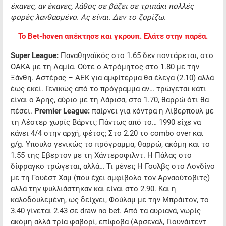
έκανες, αν έκανες, λάθος σε βάζει σε τριπάκι πολλές
φορές λανθασμένο. Ας είναι. Δεν το ζορίζω.
Το
Bet
-
hoven
απέκτησε και γκρουπ. Ελάτε στην παρέα.
Super
League
:
Παναθηναϊκός στο 1.65 δεν ποντάρεται, στο
ΟΑΚΑ με τη Λαμία. Ούτε ο Ατρόμητος στο 1.80 με την
Ξάνθη. Αστέρας – ΑΕΚ για αμφίτερμα θα έλεγα (2.10) αλλά
έως εκεί. Γενικώς από το πρόγραμμα αν… τρώγεται κάτι
είναι ο Άρης, αύριο με τη Λάρισα, στο 1.70, θαρρώ ότι θα
πέσει.
Premier
League
:
παίρνει για κόντρα η Λίβερπουλ με
τη Λέστερ χωρίς Βάρντι; Πάντως από το… 1990 είχε να
κάνει 4/4 στην αρχή, φέτος; Στο 2.20 το combo over και
g/g. Υπουλο γενικώς το πρόγραμμα, θαρρώ, ακόμη και το
1.55 της Εβερτον με τη Χάντερσφιλντ. Η Πάλας στο
δίφραγκο τρώγεται, αλλά… Τι μένει; Η Γουλβς στο Λονδίνο
με τη Γουέστ Χαμ (που έχει αμφίβολο τον Αρναούτοβιτς)
αλλά την ψυλλιάστηκαν και είναι στο 2.90. Και η
καλοδουλεμένη, ως δείχνει, Φούλαμ με την Μπράιτον, το
3.40 γίνεται 2.43 σε draw no bet. Από τα αυριανά, νωρίς
ακόμη αλλά τρία φαβορί, επίφοβα (Αρσεναλ, Γιουνάιτεντ