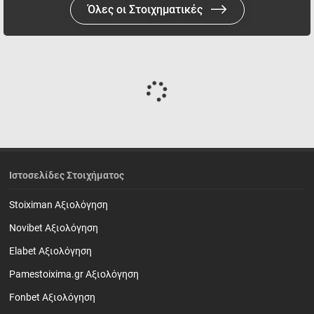
Όλες οι Στοιχηματικές
Ιστοσελίδες Στοιχήματος
Stoiximan Αξιολόγηση
Novibet Αξιολόγηση
Elabet Αξιολόγηση
Pamestoixima.gr Αξιολόγηση
Fonbet Αξιολόγηση