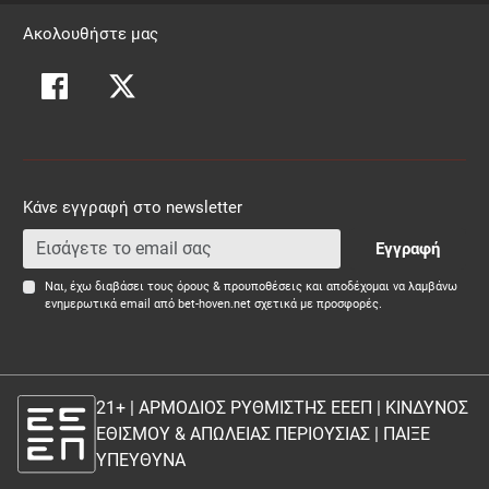
Ακολουθήστε μας
Κάνε εγγραφή στο newsletter
Εγγραφή
Ναι, έχω διαβάσει τους όρους & προυποθέσεις και αποδέχομαι να λαμβάνω
ενημερωτικά email από bet-hoven.net σχετικά με προσφορές.
21+ | ΑΡΜΟΔΙΟΣ ΡΥΘΜΙΣΤΗΣ ΕΕΕΠ | ΚΙΝΔΥΝΟΣ
ΕΘΙΣΜΟΥ & ΑΠΩΛΕΙΑΣ ΠΕΡΙΟΥΣΙΑΣ |
ΠΑΙΞΕ
ΥΠΕΥΘΥΝΑ