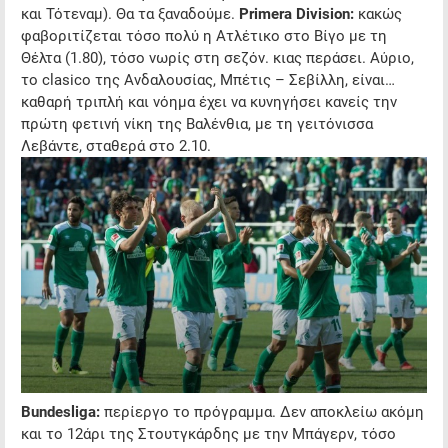
και Τότεναμ). Θα τα ξαναδούμε.
Primera
Division
:
κακώς
φαβοριτίζεται τόσο πολύ η Ατλέτικο στο Βίγο με τη
Θέλτα (1.80), τόσο νωρίς στη σεζόν. κιας περάσει. Αύριο,
το clasico της Ανδαλουσίας, Μπέτις – Σεβίλλη, είναι…
καθαρή τριπλή και νόημα έχει να κυνηγήσει κανείς την
πρώτη φετινή νίκη της Βαλένθια, με τη γειτόνισσα
Λεβάντε, σταθερά στο 2.10.
Bundesliga
:
περίεργο το πρόγραμμα. Δεν αποκλείω ακόμη
και το 12άρι της Στουτγκάρδης με την Μπάγερν, τόσο