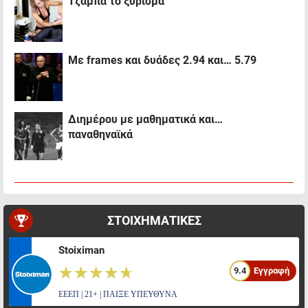
Τζάμπα το ξύρισμα
Με frames και δυάδες 2.94 και… 5.79
Διημέρου με μαθηματικά και…
παναθηναϊκά
ΣΤΟΙΧΗΜΑΤΙΚΕΣ
Stoiximan
☆☆☆☆☆
★★★★★
9.4
Εγγραφή
ΕΕΕΠ | 21+ | ΠΑΙΞΕ ΥΠΕΥΘΥΝΑ