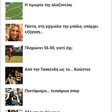
Η τιμωρία της αλαζονείας
Πάντα, στη γ@μιόλα την μπάλα, υπάρχει
εξήγηση…
Πληρώνει 56.00, γιατί όχι;
Από την Τασκένδη ως το… Χιούστον
Ποντάρισμα… τεσσάρων σπορ