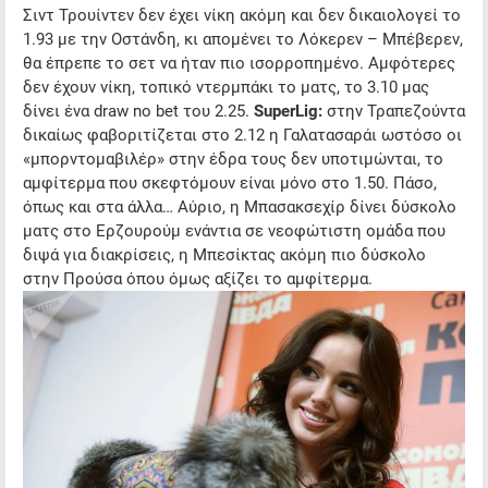
Σιντ Τρουίντεν δεν έχει νίκη ακόμη και δεν δικαιολογεί το
1.93 με την Οστάνδη, κι απομένει το Λόκερεν – Μπέβερεν,
θα έπρεπε το σετ να ήταν πιο ισορροπημένο. Αμφότερες
δεν έχουν νίκη, τοπικό ντερμπάκι το ματς, το 3.10 μας
δίνει ένα draw no bet του 2.25.
SuperLig
:
στην Τραπεζούντα
δικαίως φαβοριτίζεται στο 2.12 η Γαλατασαράι ωστόσο οι
«μπορντομαβιλέρ» στην έδρα τους δεν υποτιμώνται, το
αμφίτερμα που σκεφτόμουν είναι μόνο στο 1.50. Πάσο,
όπως και στα άλλα… Αύριο, η Μπασακσεχίρ δίνει δύσκολο
ματς στο Ερζουρούμ ενάντια σε νεοφώτιστη ομάδα που
διψά για διακρίσεις, η Μπεσίκτας ακόμη πιο δύσκολο
στην Προύσα όπου όμως αξίζει το αμφίτερμα.