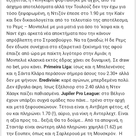
άσχημα αποτελέσματα αλλά την Τουλούζ δεν την έχω για
τόσο ξεψαρωμένη, η Ντιζόν έπεσε στο 1.90 με την Καέν
και δεν δικαιολογείται από το τελευταίο της αποτέλεσμα,
το Ρεμς – Μονπελιέ με μια ματιά για άσο το ‘κοψα και η
Ναντ έχει αρκετά νέα αποκτήματα που την κάνουν
απρόβλεπτη στο Στρασβούργο. Να τα ξαναδώ; Η δε Ρεμς
δεν έδωσε συνέχεια στο εξαιρετικό ξεκίνημά της αφού
έπαιζε από ώρα με παίκτη λιγότερο στην Αμιάν, η
Μονπελιέ κλασικά εκτός έδρας χάνει σε δυναμική. Σε draw
no bet, μου κάνει.
Primeira
Liga
:
ίσως και η Μπελενένσες
και η Σάντα Κλάρα περάσουν σήμερα άσους του 2.30+ αλλά
δεν με ψήνουν.
Eredivisie
:
καρέ αγώνων, μπερδεμένα πολύ.
Δεν έβγαλα άκρη. Ισως Εξέλσιορ στο 2.40 αλλά η Ντεν
Χάαγκ παίζει παθιασμένα.
Jupiler
Pr
ο
League
:
στο Βέλγιο
έχουν υπάρξει συχνά ομάδες που πάνε… τρένο στην αρχή
και μετά ξεφουσκώνουν. Τέτοια είναι η Αντβέρπ φέτος, εξ
ου και πληρώνει 1.70 (!), αύριο, για νίκη η Αντερλεχτ. Είναι
η αξία προς τα… δεξιά; Θα το δούμε… Από τα αποψινά, η
Σταντάρ είναι ανώτερη αλλά πληρώνει χαμηλά (1.62) με
την Εουπεν, όπως και η Σαρλερουά με τη Μουσκρόν. Η