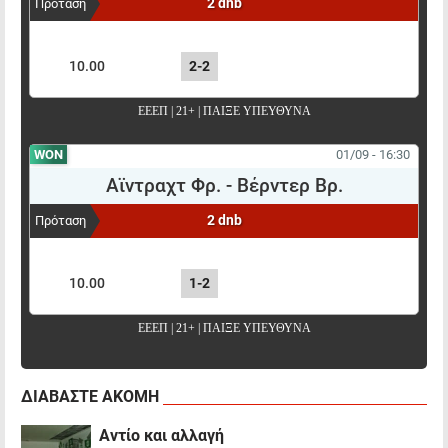
2 dnb
Πρόταση
ΠΟΝΤΑΡΙΣΜΑ
ΑΠΟΤΕΛΕΣΜΑ
ΑΠΟΔΟΣΗ
10.00
2-2
ΕΕΕΠ | 21+ | ΠΑΙΞΕ ΥΠΕΥΘΥΝΑ
WON
01/09 - 16:30
Αϊντραχτ Φρ.
-
Βέρντερ Βρ.
2 dnb
Πρόταση
ΠΟΝΤΑΡΙΣΜΑ
ΑΠΟΤΕΛΕΣΜΑ
ΑΠΟΔΟΣΗ
10.00
1-2
ΕΕΕΠ | 21+ | ΠΑΙΞΕ ΥΠΕΥΘΥΝΑ
ΔΙΑΒΑΣΤΕ ΑΚΟΜΗ
Αντίο και αλλαγή