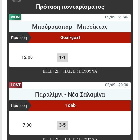
Πρόταση πονταρίσματος
WON
02/09 - 21:45
Μπούρσασπορ
-
Μπεσίκτας
Goal/goal
Πρόταση
ΠΟΝΤΑΡΙΣΜΑ
ΑΠΟΤΕΛΕΣΜΑ
ΑΠΟΔΟΣΗ
12.00
1-1
ΕΕΕΠ | 21+ | ΠΑΙΞΕ ΥΠΕΥΘΥΝΑ
LOST
02/09 - 20:00
Παραλίμνι
-
Νέα Σαλαμίνα
1 dnb
Πρόταση
ΠΟΝΤΑΡΙΣΜΑ
ΑΠΟΤΕΛΕΣΜΑ
ΑΠΟΔΟΣΗ
7.00
3-5
ΕΕΕΠ | 21+ | ΠΑΙΞΕ ΥΠΕΥΘΥΝΑ