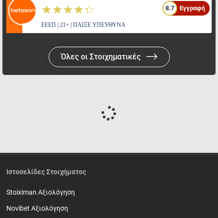
☆☆☆☆☆
★★★★★
8.7
Εγγραφή
ΕΕΕΠ | 21+ | ΠΑΙΞΕ ΥΠΕΥΘΥΝΑ
Όλες οι Στοιχηματικές
Ιστοσελίδες Στοιχήματος
Stoiximan Αξιολόγηση
Novibet Αξιολόγηση