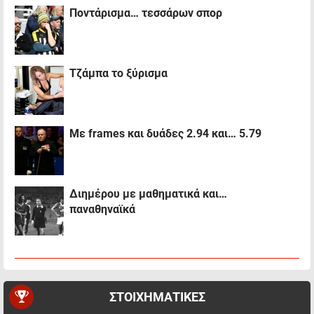
Ποντάρισμα… τεσσάρων σπορ
Τζάμπα το ξύρισμα
Με frames και δυάδες 2.94 και… 5.79
Διημέρου με μαθηματικά και…
παναθηναϊκά
ΣΤΟΙΧΗΜΑΤΙΚΕΣ