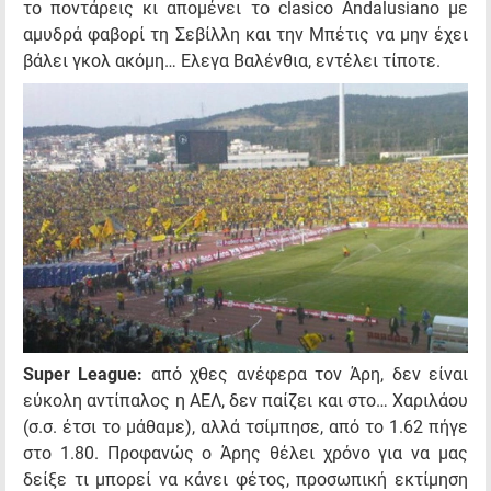
το ποντάρεις κι απομένει το clasico Andalusiano με
αμυδρά φαβορί τη Σεβίλλη και την Μπέτις να μην έχει
βάλει γκολ ακόμη… Ελεγα Βαλένθια, εντέλει τίποτε.
Super
League
:
από χθες ανέφερα τον Άρη, δεν είναι
εύκολη αντίπαλος η ΑΕΛ, δεν παίζει και στο… Χαριλάου
(σ.σ. έτσι το μάθαμε), αλλά τσίμπησε, από το 1.62 πήγε
στο 1.80. Προφανώς ο Άρης θέλει χρόνο για να μας
δείξε τι μπορεί να κάνει φέτος, προσωπική εκτίμηση