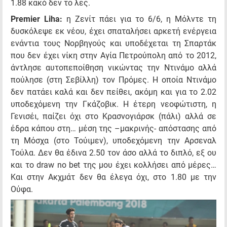
1.88 κακό δεν το λες.
Premier
Liha
:
η Ζενίτ πάει για το 6/6, η Μόλντε τη
δυσκόλεψε εκ νέου, έχει σπαταλήσει αρκετή ενέργεια
ενάντια τους Νορβηγούς και υποδέχεται τη Σπαρτάκ
που δεν έχει νίκη στην Αγία Πετρούπολη από το 2012,
άντλησε αυτοπεποίθηση νικώντας την Ντινάμο αλλά
πούλησε (στη Σεβίλλη) τον Πρόμες. Η οποία Ντινάμο
δεν πατάει καλά και δεν πείθει, ακόμη και για το 2.02
υποδεχόμενη την Γκάζοβικ. Η έτερη νεοφώτιστη, η
Γενισέι, παίζει όχι στο Κρασνογιάρσκ (πάλι) αλλά σε
έδρα κάπου στη… μέση της –μακρινής- απόστασης από
τη Μόσχα (στο Τούιμεν), υποδεχόμενη την Αρσεναλ
Τούλα. Δεν θα έδινα 2.50 τον άσο αλλά το διπλό, εξ ου
και το draw no bet της μου έχει κολλήσει από μέρες…
Και στην Ακχμάτ δεν θα έλεγα όχι, στο 1.80 με την
Ούφα.