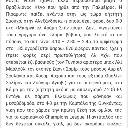
Ρόντα, Ντάνι Σχάνιν, αλλά περισσότερα βάζει ο
Βραζιλιάνος Κένο που ήρθε από την Παλμέιρας. Η
Πίραμιντς παίζει ενάντια στην ως τώρα αήττητη
Σμούχα, στην Αλεξάνδρεια, η οποία έχει φέρει δύο 0-0
στο «Μποργκ ελ Αράμπ Στάντιουμ». Δεν… γιγαντώνει
τόσο γρήγορα ένα κλαμπ βέβαια, όσα λεφτά κι αν
πέσουν, το σετ είναι 3.10 – 2.80 – 2.45, το αμφίτερμα
στο 1.85 αγοράζεται θαρρώ. Ενδιαφέρον πάντως έχει η
(τρεις φορές σερί πρωταθλήτρια) Αλ Αχλι που
στερείται έξι βασικούς (τον Τυνήσιο αριστερό μπακ Αλί
Μααλούλ, τον στόπερ Σαάντ Σαμίρ, τους μέσους Αμρ ελ
Σουλάγια και Χοσάμ Ασχούρ και τους εξτρέμ Ουαλίντ
Σολίμαν και Ζούνιορ Αγιάβι) για το αποψινό ματς στο
Κάιρο με την (αήττητη ακόμη με απολογισμό 2-2-0) Ελ
Εντάγκ ελ Χάρμπι. Ελλείψεις που φάνηκαν και
μεσοβδόμαδα, στο 4-3 με την Καμπάλα της Ουγκάντας,
νίκη που της χάρισε την πρώτη θέση του ομίλου της
για το αφρικανικό Champions League. Η αντίπαλός της
δεν δέχεται εύκολα γκολ, μα δεν σκοράρει κιόλας.