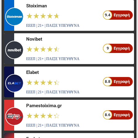
Stoiximan
☆☆☆☆☆
★★★★★
9.4
Εγγραφή
ΕΕΕΠ | 21+ | ΠΑΙΞΕ ΥΠΕΥΘΥΝΑ
Novibet
☆☆☆☆☆
★★★★★
9
Εγγραφή
ΕΕΕΠ | 21+ | ΠΑΙΞΕ ΥΠΕΥΘΥΝΑ
Elabet
☆☆☆☆☆
★★★★★
8.8
Εγγραφή
ΕΕΕΠ | 21+ | ΠΑΙΞΕ ΥΠΕΥΘΥΝΑ
Pamestoixima.gr
☆☆☆☆☆
★★★★★
8.6
Εγγραφή
ΕΕΕΠ | 21+ | ΠΑΙΞΕ ΥΠΕΥΘΥΝΑ