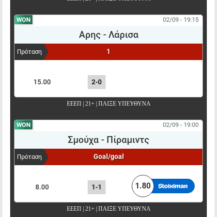
WON
02/09 - 19:15
Αρης
-
Λάρισα
1
Πρόταση
ΠΟΝΤΑΡΙΣΜΑ
ΑΠΟΤΕΛΕΣΜΑ
ΑΠΟΔΟΣΗ
15.00
2-0
ΕΕΕΠ | 21+ | ΠΑΙΞΕ ΥΠΕΥΘΥΝΑ
WON
02/09 - 19:00
Σμούχα
-
Πίραμιντς
Goal/goal
Πρόταση
ΠΟΝΤΑΡΙΣΜΑ
ΑΠΟΤΕΛΕΣΜΑ
ΑΠΟΔΟΣΗ
1.80
8.00
1-1
ΕΕΕΠ | 21+ | ΠΑΙΞΕ ΥΠΕΥΘΥΝΑ