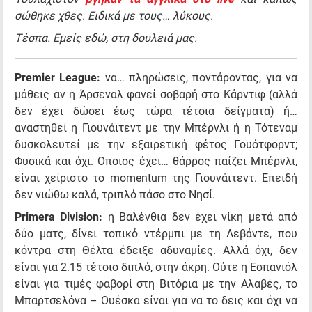
σώθηκε χθες. Ειδικά με τους… λύκους.
Τέσπα. Εμείς εδώ, στη δουλειά μας.
Premier
League
:
να… πληρώσεις, ποντάροντας, για να
μάθεις αν η Άρσεναλ φανεί σοβαρή στο Κάρντιφ (αλλά
δεν έχει δώσει έως τώρα τέτοια δείγματα) ή…
αναστηθεί η Γιουνάιτεντ με την Μπέρνλι ή η Τότεναμ
δυσκολευτεί με την εξαιρετική φέτος Γουότφορντ;
Φυσικά και όχι. Οποιος έχει… θάρρος παίζει Μπέρνλι,
είναι χείριστο το momentum της Γιουνάιτεντ. Επειδή
δεν νιώθω καλά, τριπλό πάσο στο Νησί.
Primera Division:
η Βαλένθια δεν έχει νίκη μετά από
δύο ματς, δίνει τοπικό ντέρμπι με τη Λεβάντε, που
κόντρα στη Θέλτα έδειξε αδυναμίες. Αλλά όχι, δεν
είναι για 2.15 τέτοιο διπλό, στην άκρη. Ούτε η Εσπανιόλ
είναι για τιμές φαβορί στη Βιτόρια με την Αλαβές, το
Μπαρτσελόνα – Ουέσκα είναι για να το δεις και όχι να