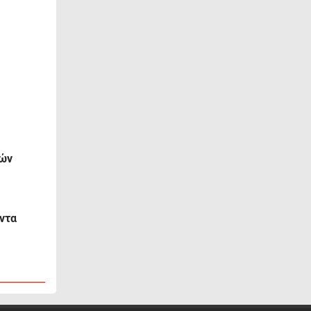
ιών
ντα