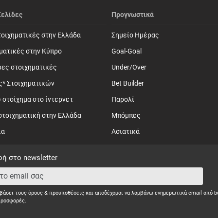
Σελίδες
Προγνωστικά
τοιχηματικές στην Ελλάδα
Σημείο Ημέρας
ματικές στην Κύπρο
Goal-Goal
ρες στοιχηματικές
Under/Over
* Στοιχηματικών
Bet Builder
στοίχημα στο ίντερνετ
Παρολί
στοιχηματική στην Ελλάδα
Mπόμπες
ία
Ασιατικά
ή στο newsletter
αβάσει τους όρους & προυποθέσεις και αποδέχομαι να λαμβάνω ενημερωτικά email από be
προσφορές.