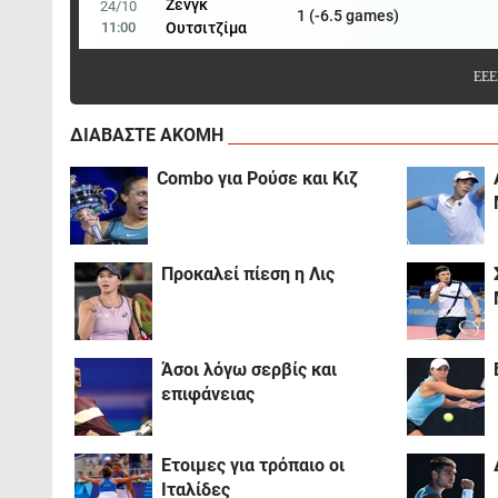
Ζενγκ
24/10
1 (-6.5 games)
11:00
Ουτσιτζίμα
ΕΕΕ
ΔΙΑΒΑΣΤΕ ΑΚΟΜΗ
Combo για Ρούσε και Κιζ
Προκαλεί πίεση η Λις
Άσοι λόγω σερβίς και
επιφάνειας
Έτοιμες για τρόπαιο οι
Ιταλίδες