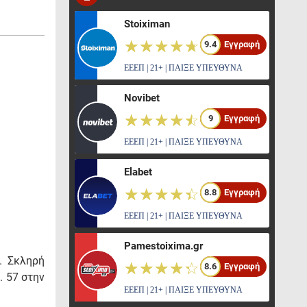
Stoiximan
☆☆☆☆☆
★★★★★
9.4
Εγγραφή
ΕΕΕΠ | 21+ | ΠΑΙΞΕ ΥΠΕΥΘΥΝΑ
Novibet
☆☆☆☆☆
★★★★★
9
Εγγραφή
ΕΕΕΠ | 21+ | ΠΑΙΞΕ ΥΠΕΥΘΥΝΑ
Elabet
☆☆☆☆☆
★★★★★
8.8
Εγγραφή
ΕΕΕΠ | 21+ | ΠΑΙΞΕ ΥΠΕΥΘΥΝΑ
Pamestoixima.gr
. Σκληρή
☆☆☆☆☆
★★★★★
8.6
Εγγραφή
. 57 στην
ΕΕΕΠ | 21+ | ΠΑΙΞΕ ΥΠΕΥΘΥΝΑ