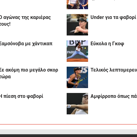
Ο αγώνας της καριέρας
Under για τα φαβορί
τους!
Σαμσόνοβα με χάντικαπ
Εύκολα η Γκοφ
Σε ακόμη πιο μεγάλο σκορ
Τελικός λεπτομερε
τώρα
Η πίεση στο φαβορί
Αμφίρροπο όπως πά