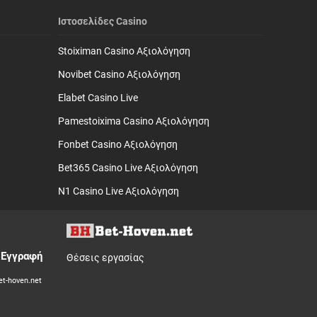
Ιστοσελίδες Casino
Stoiximan Casino Αξιολόγηση
Novibet Casino Αξιολόγηση
Elabet Casino Live
Pamestoixima Casino Αξιολόγηση
Fonbet Casino Αξιολόγηση
Bet365 Casino Live Αξιολόγηση
N1 Casino Live Αξιολόγηση
Εγγραφή
Θέσεις εργασίας
t-hoven.net