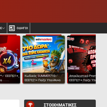
NE
ΟΔΗΓΟΙ
r*✅ ΕΕΕΠ|21+
Κωδικός SUMMER710✅
Αποκλειστικό Promo✅
να
ΕΕΕΠ|21+ Παίξε Υπεύθυνα
ΕΕΕΠ|21+ Παίξε Υπεύθυνα
ΣΤΟΙΧΗΜΑΤΙΚΕΣ