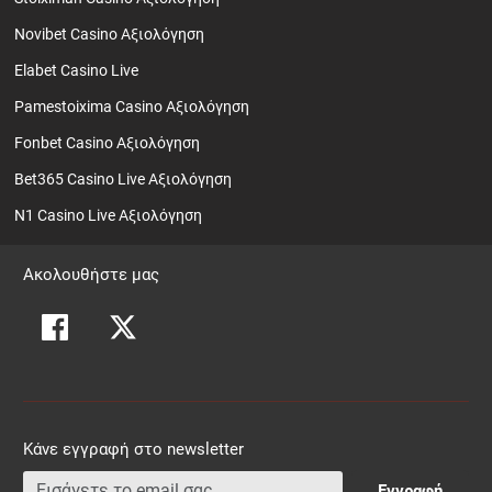
Novibet Casino Αξιολόγηση
Elabet Casino Live
Pamestoixima Casino Αξιολόγηση
Fonbet Casino Αξιολόγηση
Bet365 Casino Live Αξιολόγηση
N1 Casino Live Αξιολόγηση
Ακολουθήστε μας
Κάνε εγγραφή στο newsletter
Εγγραφή