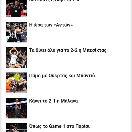
Η ώρα των «Αετών»
Τα δίνει όλα για το 2-2 η Μπεσίκτας
Πάμε με Ουέρτας και Μπαντιό
Κάνει το 2-1 η Μάλαγα
Όπως το Game 1 στο Παρίσι