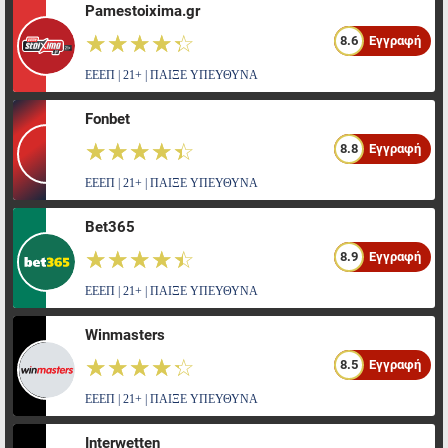
Pamestoixima.gr
☆☆☆☆☆
★★★★★
8.6
Εγγραφή
ΕΕΕΠ | 21+ | ΠΑΙΞΕ ΥΠΕΥΘΥΝΑ
Fonbet
☆☆☆☆☆
★★★★★
8.8
Εγγραφή
ΕΕΕΠ | 21+ | ΠΑΙΞΕ ΥΠΕΥΘΥΝΑ
Bet365
☆☆☆☆☆
★★★★★
8.9
Εγγραφή
ΕΕΕΠ | 21+ | ΠΑΙΞΕ ΥΠΕΥΘΥΝΑ
Winmasters
☆☆☆☆☆
★★★★★
8.5
Εγγραφή
ΕΕΕΠ | 21+ | ΠΑΙΞΕ ΥΠΕΥΘΥΝΑ
Interwetten