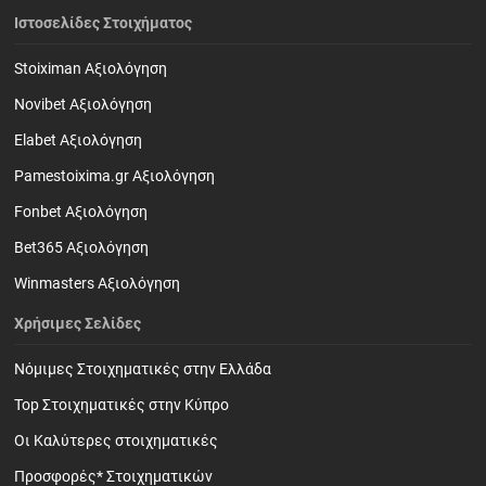
Ιστοσελίδες Στοιχήματος
Stoiximan Αξιολόγηση
Novibet Αξιολόγηση
Elabet Αξιολόγηση
Pamestoixima.gr Αξιολόγηση
Fonbet Αξιολόγηση
Bet365 Αξιολόγηση
Winmasters Αξιολόγηση
Χρήσιμες Σελίδες
Νόμιμες Στοιχηματικές στην Ελλάδα
Top Στοιχηματικές στην Κύπρο
Οι Καλύτερες στοιχηματικές
Προσφορές* Στοιχηματικών