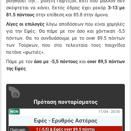
βοηθήσει την... μισητή Παρτιζάν, κάτι που μάλλον δεν
σκέφτεται να κάνει. Εκτός έδρας έχει ρεκόρ
3-13 με
81.5 πόντους
στην επίθεση και 85.8 στην άμυνα.
Λίγες οι επιλογές
λόγω αποδόσεων που είναι χαμηλές
για την Εφές. Θα πάμε με τον άσο και χάντικαπ -5,5
πόντων. Θα το συνδυάσουμε με το over 89.5 πόντων
των Τούρκων, που στα τελευταία τους παιχνίδια
πετάνε «φωτιές».
Πάμε με τον
άσο με -5,5 πόντους
και
over 89,5 πόντων
της Εφές
.
Πρόταση πονταρίσματος
WON
11/04 - 20:30
Εφές
-
Ερυθρός Αστέρας
1 (-5,5) & Εφές over 89.5 πόντοι
Πρόταση