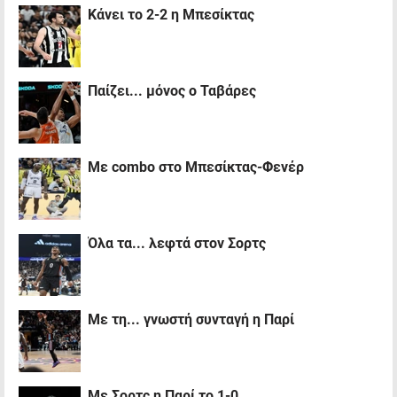
Κάνει το 2-2 η Μπεσίκτας
Παίζει... μόνος ο Ταβάρες
Με combo στο Μπεσίκτας-Φενέρ
Όλα τα... λεφτά στον Σορτς
Με τη... γνωστή συνταγή η Παρί
Με Σορτς η Παρί το 1-0