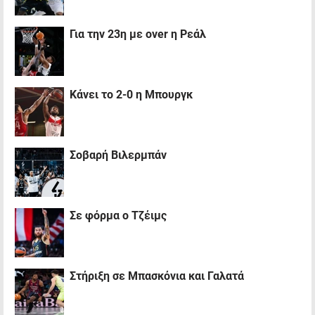
Για την 23η με over η Ρεάλ
Κάνει το 2-0 η Μπουργκ
Σοβαρή Βιλερμπάν
Σε φόρμα ο Τζέιμς
Στήριξη σε Μπασκόνια και Γαλατά