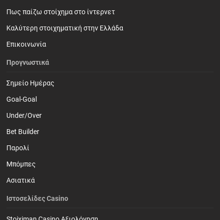
Πως παίζω στοίχημα στο ίντερνετ
Καλύτερη στοιχηματική στην Ελλάδα
Επικοινωνία
Προγνωστικά
Σημείο Ημέρας
Goal-Goal
Under/Over
Bet Builder
Παρολί
Mπόμπες
Ασιατικά
Ιστοσελίδες Casino
Stoiximan Casino Αξιολόγηση