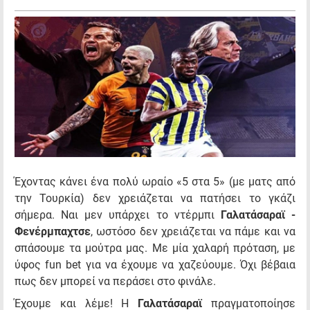
Έχοντας κάνει ένα πολύ ωραίο «5 στα 5» (με ματς από
την Τουρκία) δεν χρειάζεται να πατήσει το γκάζι
σήμερα. Ναι μεν υπάρχει το ντέρμπι
Γαλατάσαραϊ -
Φενέρμπαχτσε
, ωστόσο δεν χρειάζεται να πάμε και να
σπάσουμε τα μούτρα μας. Με μία χαλαρή πρόταση, με
ύφος fun bet για να έχουμε να χαζεύουμε. Όχι βέβαια
πως δεν μπορεί να περάσει στο φινάλε.
Έχουμε και λέμε! Η
Γαλατάσαραϊ
πραγματοποίησε