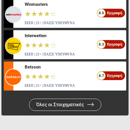
Winmasters
☆☆☆☆☆
★★★★★
8.5
Εγγραφή
ΕΕΕΠ | 21+ | ΠΑΙΞΕ ΥΠΕΥΘΥΝΑ
Interwetten
☆☆☆☆☆
★★★★★
8.3
Εγγραφή
ΕΕΕΠ | 21+ | ΠΑΙΞΕ ΥΠΕΥΘΥΝΑ
Betsson
☆☆☆☆☆
★★★★★
8.7
Εγγραφή
ΕΕΕΠ | 21+ | ΠΑΙΞΕ ΥΠΕΥΘΥΝΑ
Όλες οι Στοιχηματικές