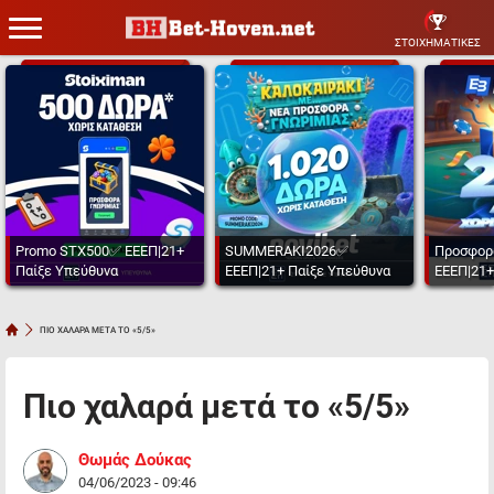
ΣΤΟΙΧΗΜΑΤΙΚΕΣ
Promo STX500✅ ΕΕΕΠ|21+
SUMMERAKI2026✅
Προσφορ
Παίξε Υπεύθυνα
ΕΕΕΠ|21+ Παίξε Υπεύθυνα
ΕΕΕΠ|21+
ΠΙΟ ΧΑΛΑΡΑ ΜΕΤΑ ΤΟ «5/5»
Πιο χαλαρά μετά το «5/5»
Θωμάς Δούκας
04/06/2023 - 09:46