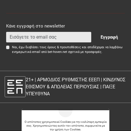
Κάνε εγγραφή στο newsletter
Εγγραφή
Ναι, έχω διαβάσει τους όρους & προυποθέσεις και αποδέχομαι να λαμβάνω
ενημερωτικά email από bet-hoven.net σχετικά με προσφορές.
21+ | ΑΡΜΟΔΙΟΣ ΡΥΘΜΙΣΤΗΣ ΕΕΕΠ | ΚΙΝΔΥΝΟΣ
ΕΘΙΣΜΟΥ & ΑΠΩΛΕΙΑΣ ΠΕΡΙΟΥΣΙΑΣ |
ΠΑΙΞΕ
ΥΠΕΥΘΥΝΑ
21+
Ο ιστότοπος χρησιμοποιεί Cookies για την καλύτερη εμπειρία
σας. Χρησιμοποιώντας αυτόν τον ιστότοπο, συμφωνείτε με
την χρήση των Cookies.