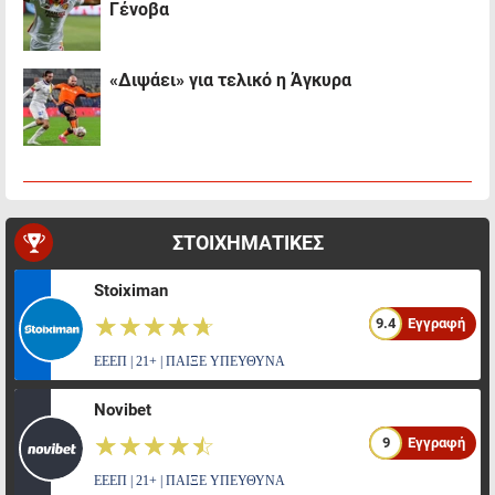
Γένοβα
«Διψάει» για τελικό η Άγκυρα
ΣΤΟΙΧΗΜΑΤΙΚΕΣ
Stoiximan
☆☆☆☆☆
★★★★★
9.4
Εγγραφή
ΕΕΕΠ | 21+ | ΠΑΙΞΕ ΥΠΕΥΘΥΝΑ
Novibet
☆☆☆☆☆
★★★★★
9
Εγγραφή
ΕΕΕΠ | 21+ | ΠΑΙΞΕ ΥΠΕΥΘΥΝΑ