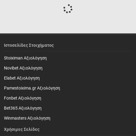
Ιστοσελίδες Στοιχήματος
Stoiximan Αξιολόγηση
Novibet Αξιολόγηση
Elabet Αξιολόγηση
Pamestoixima.gr Αξιολόγηση
Fonbet Αξιολόγηση
Bet365 Αξιολόγηση
Winmasters Αξιολόγηση
Χρήσιμες Σελίδες