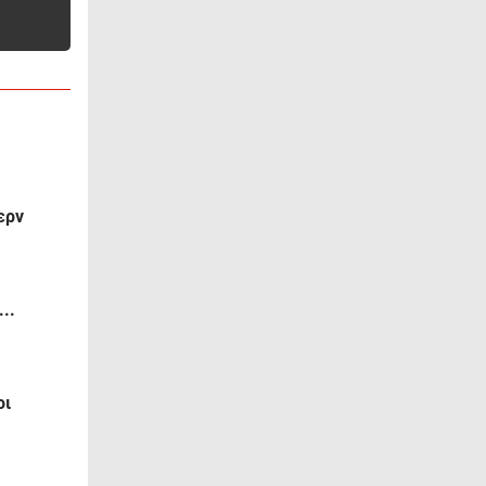
ερν
..
οι