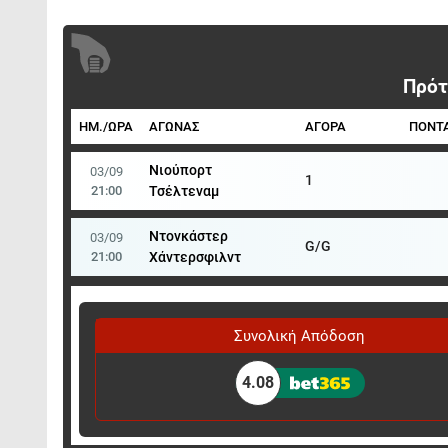
Πρότ
ΗΜ./ΩΡΑ
ΑΓΩΝΑΣ
ΑΓΟΡΑ
ΠΟΝΤ
Νιούπορτ
03/09
1
21:00
Τσέλτεναμ
Ντονκάστερ
03/09
G/G
21:00
Χάντερσφιλντ
Συνολική Απόδοση
4.08