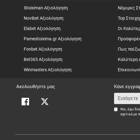
Stoiximan Αξιολόγηση
Νόμιμες Σ
Novibet Αξιολόγηση
Top Στοιχη
Elabet Αξιολόγηση
Οι Καλύτε
Pamestoixima.gr Αξιολόγηση
Προσφορές
Fonbet Αξιολόγηση
Πως παίζω 
Bet365 Αξιολόγηση
Καλύτερη 
Winmasters Αξιολόγηση
Επικοινων
Ακολουθήστε μας
Κάνε εγγραφ
Ναι, έχω δι
σχετικά με 