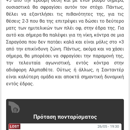
+5 από την έβδομη θέση και με έναν βαθμό σήμερα,
ουσιαστικά θα σφραγίσει αυτόν τον στόχο. Πάντως,
θέλει να εξαντλήσει τις πιθανότητες της, για τις
θέσεις 2-3 που θα της επιτρέψει να δώσει το δεύτερο
ματς των ημιτελικών των πλέι οφ, στην έδρα της. Για
αυτό και σήμερα θα παλέψει για τη νίκη, κόντρα σε μια
Σαραγόσα που δεν πατάει καλά και είναι μόλις στο +3
από την επικίνδυνη ζώνη. Πάντως, ακόμα και να χάσει
σήμερα, θα μπορέσει να σφραγίσει την παραμονή της,
την τελευταία αγωνιστική, εντός κόντρα στην
αδιάφορη Αλμπαθέτε. Ούτως ή άλλως, η Σανταντέρ
είναι καλύτερη ομάδα και αποκτά σημαντική δυναμική
εντός έδρας.
Πρόταση πονταρίσματος
LOST
26/05 - 19:30