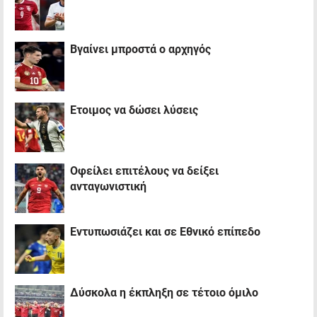
Βγαίνει μπροστά ο αρχηγός
Έτοιμος να δώσει λύσεις
Οφείλει επιτέλους να δείξει
ανταγωνιστική
Εντυπωσιάζει και σε Εθνικό επίπεδο
Δύσκολα η έκπληξη σε τέτοιο όμιλο