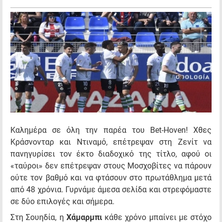
Καλημέρα σε όλη την παρέα του Bet-Hoven! Χθες
Κράσνονταρ και Ντιναμό, επέτρεψαν στη Ζενίτ να
πανηγυρίσει τον έκτο διαδοχικό της τίτλο, αφού οι
«ταύροι» δεν επέτρεψαν στους Μοσχοβίτες να πάρουν
ούτε τον βαθμό και να φτάσουν στο πρωτάθλημα μετά
από 48 χρόνια. Γυρνάμε άμεσα σελίδα και στρεφόμαστε
σε δύο επιλογές και σήμερα.
Στη Σουηδία, η
Χάμαρμπι
κάθε χρόνο μπαίνει με στόχο