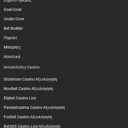
Σημείο Ημέρας
Goal-Goal
Under/Over
Bet Builder
Παρολί
Mπόμπες
Ασιατικά
Ιστοσελίδες Casino
Stoiximan Casino Αξιολόγηση
Novibet Casino Αξιολόγηση
Elabet Casino Live
Pamestoixima Casino Αξιολόγηση
Fonbet Casino Αξιολόγηση
Bet365 Casino Live Αξιολόγηση