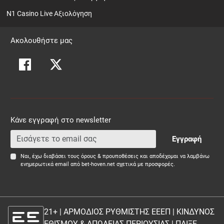
N1 Casino Live Αξιολόγηση
Ακολουθήστε μας
Κάνε εγγραφή στο newsletter
Εγγραφή
Ναι, έχω διαβάσει τους όρους & προυποθέσεις και αποδέχομαι να λαμβάνω
ενημερωτικά email από bet-hoven.net σχετικά με προσφορές.
21+ | ΑΡΜΟΔΙΟΣ ΡΥΘΜΙΣΤΗΣ ΕΕΕΠ | ΚΙΝΔΥΝΟΣ
ΕΘΙΣΜΟΥ & ΑΠΩΛΕΙΑΣ ΠΕΡΙΟΥΣΙΑΣ |
ΠΑΙΞΕ