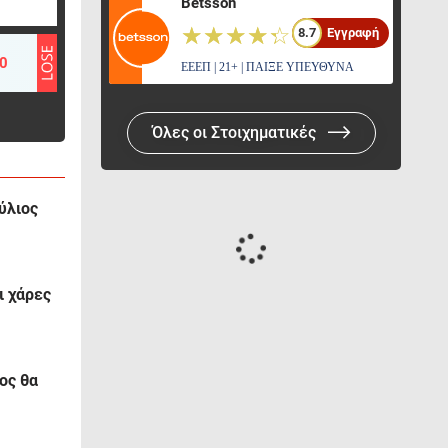
Betsson
☆☆☆☆☆
★★★★★
8.7
Εγγραφή
0
ΕΕΕΠ | 21+ | ΠΑΙΞΕ ΥΠΕΥΘΥΝΑ
Όλες οι Στοιχηματικές
ύλιος
ι χάρες
ος θα