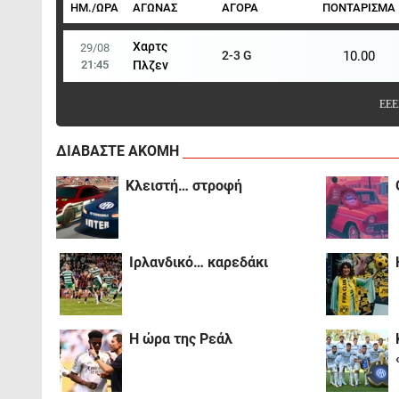
ΗΜ./ΩΡΑ
ΑΓΩΝΑΣ
ΑΓΟΡΑ
ΠΟΝΤΑΡΙΣΜΑ
Χαρτς
29/08
2-3 G
10.00
21:45
Πλζεν
ΕΕΕ
ΔΙΑΒΑΣΤΕ ΑΚΟΜΗ
Κλειστή… στροφή
Iρλανδικό… καρεδάκι
H ώρα της Ρεάλ