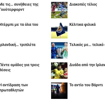
Με τις… συνήθειες της
Διακοπές τέλος
Γουότερφορντ
Ντέρμπι με τα όλα του
Κέλτικα φιλικά
Iρλανδική… τριπλέτα
Τελικός με… τελικό
Πέντε ομάδες για τρεις
Δυάδα από την Ιρλαν
θέσεις
Η αντίδραση των
Το αντίο του Βάρντι
πρωταθλητών