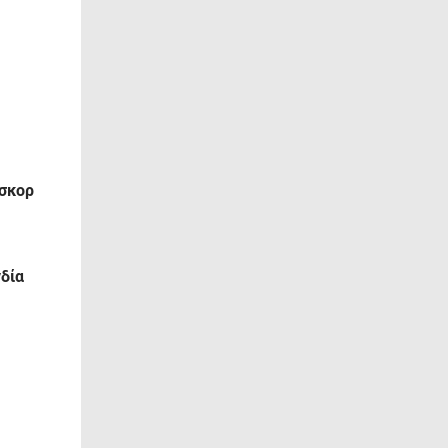
 σκορ
δία